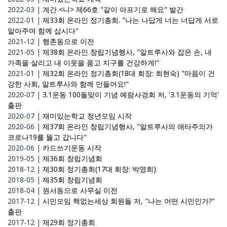
2022-03
|
계간 <니> 제66호 "같이 아프기로 해요" 발간
2022-01
|
제33회 온라인 정기총회. "나는 나답게 너는 너답게 서로
알아주며 함께 삽시다"
2021-12
|
행촌동으로 이전
2021-05
|
제38회 온라인 창립기념행사, "알트루사와 잡은 손, 내
가족을 살리고 내 이웃을 품고 지구를 건강하게!"
2021-01
|
제32회 온라인 정기총회(18대 회장: 최현숙) "마음이 건
강한 사회, 알트루사와 함께 만들어요!"
2020-07
|
3.1운동 100돌맞이 기념 예람사경회 저, '3.1운동의 기억'
출판
2020-07
|
재미있는학교 청년모임 시작
2020-06
|
제37회 온라인 창립기념행사, "알트루사의 애타주의가
코로나19를 뚫고 갑니다"
2020-06
|
카드쓰기운동 시작
2019-05
|
제36회 창립기념회
2018-12
|
제30회 정기총회(17대 회장: 박영희)
2018-05
|
제35회 창립기념회
2018-04
|
원서동으로 사무실 이전
2017-12
|
시민모임 핵없는세상 회원들 저, "나는 어떤 시민인가?"
출판
2017-12
|
제29회 정기총회