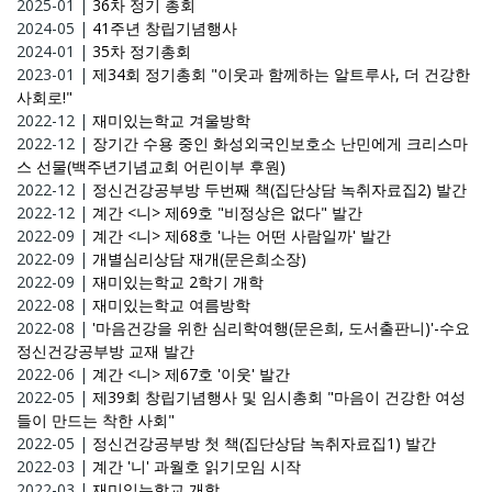
2025-01
|
36차 정기 총회
2024-05
|
41주년 창립기념행사
2024-01
|
35차 정기총회
2023-01
|
제34회 정기총회 "이웃과 함께하는 알트루사, 더 건강한
사회로!"
2022-12
|
재미있는학교 겨울방학
2022-12
|
장기간 수용 중인 화성외국인보호소 난민에게 크리스마
스 선물(백주년기념교회 어린이부 후원)
2022-12
|
정신건강공부방 두번째 책(집단상담 녹취자료집2) 발간
2022-12
|
계간 <니> 제69호 "비정상은 없다" 발간
2022-09
|
계간 <니> 제68호 '나는 어떤 사람일까' 발간
2022-09
|
개별심리상담 재개(문은희소장)
2022-09
|
재미있는학교 2학기 개학
2022-08
|
재미있는학교 여름방학
2022-08
|
'마음건강을 위한 심리학여행(문은희, 도서출판니)'-수요
정신건강공부방 교재 발간
2022-06
|
계간 <니> 제67호 '이웃' 발간
2022-05
|
제39회 창립기념행사 및 임시총회 "마음이 건강한 여성
들이 만드는 착한 사회"
2022-05
|
정신건강공부방 첫 책(집단상담 녹취자료집1) 발간
2022-03
|
계간 '니' 과월호 읽기모임 시작
2022-03
|
재미있는학교 개학