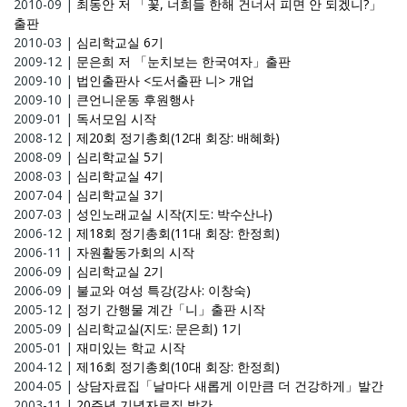
2010-09
|
최동안 저 「꽃, 너희들 한해 건너서 피면 안 되겠니?」
출판
2010-03
|
심리학교실 6기
2009-12
|
문은희 저 「눈치보는 한국여자」출판
2009-10
|
법인출판사 <도서출판 니> 개업
2009-10
|
큰언니운동 후원행사
2009-01
|
독서모임 시작
2008-12
|
제20회 정기총회(12대 회장: 배혜화)
2008-09
|
심리학교실 5기
2008-03
|
심리학교실 4기
2007-04
|
심리학교실 3기
2007-03
|
성인노래교실 시작(지도: 박수산나)
2006-12
|
제18회 정기총회(11대 회장: 한정희)
2006-11
|
자원활동가회의 시작
2006-09
|
심리학교실 2기
2006-09
|
불교와 여성 특강(강사: 이창숙)
2005-12
|
정기 간행물 계간「니」출판 시작
2005-09
|
심리학교실(지도: 문은희) 1기
2005-01
|
재미있는 학교 시작
2004-12
|
제16회 정기총회(10대 회장: 한정희)
2004-05
|
상담자료집「날마다 새롭게 이만큼 더 건강하게」발간
2003-11
|
20주년 기념자료집 발간