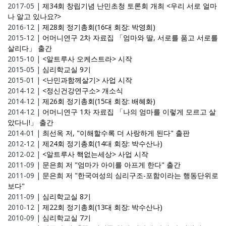
2017-05
|
제34회 창립기념 난민초청 토론회 개최 <우리 서로 얼마
나 알고 있나요?>
2016-12
|
제28회 정기총회(16대 회장: 박영희)
2015-12
|
어머니연구 2차 자료집 「엄마와 딸, 서로를 품고 서로를
살리다」 출간
2015-10
|
<알트루사 오케스트라> 시작
2015-05
|
심리학교실 9기
2015-01
|
<난민과함께살기> 사업 시작
2014-12
|
<정신건강연구소> 개소식
2014-12
|
제26회 정기총회(15대 회장: 배혜화)
2014-12
|
어머니연구 1차 자료집 「나의 엄마를 이렇게 모르고 살
았다니!」 출간
2014-01
|
최선옥 저, "이해할수록 더 사랑하게 된다" 출판
2012-12
|
제24회 정기총회(14대 회장: 박수산나)
2012-02
|
<알트루사 핵없는세상> 사업 시작
2011-09
|
문은희 저 "엄마가 아이를 아프게 한다" 출간
2011-09
|
문은희 저 "한국여성의 심리구조-포함이라는 행동단위로
보다"
2011-09
|
심리학교실 8기
2010-12
|
제22회 정기총회(13대 회장: 박수산나)
2010-09
|
심리학교실 7기