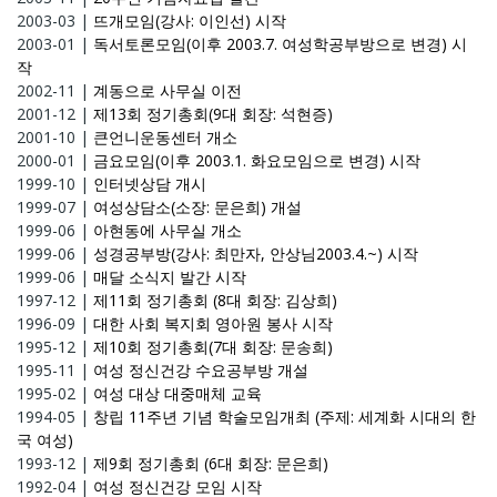
2003-03
|
뜨개모임(강사: 이인선) 시작
2003-01
|
독서토론모임(이후 2003.7. 여성학공부방으로 변경) 시
작
2002-11
|
계동으로 사무실 이전
2001-12
|
제13회 정기총회(9대 회장: 석현증)
2001-10
|
큰언니운동센터 개소
2000-01
|
금요모임(이후 2003.1. 화요모임으로 변경) 시작
1999-10
|
인터넷상담 개시
1999-07
|
여성상담소(소장: 문은희) 개설
1999-06
|
아현동에 사무실 개소
1999-06
|
성경공부방(강사: 최만자, 안상님2003.4.~) 시작
1999-06
|
매달 소식지 발간 시작
1997-12
|
제11회 정기총회 (8대 회장: 김상희)
1996-09
|
대한 사회 복지회 영아원 봉사 시작
1995-12
|
제10회 정기총회(7대 회장: 문송희)
1995-11
|
여성 정신건강 수요공부방 개설
1995-02
|
여성 대상 대중매체 교육
1994-05
|
창립 11주년 기념 학술모임개최 (주제: 세계화 시대의 한
국 여성)
1993-12
|
제9회 정기총회 (6대 회장: 문은희)
1992-04
|
여성 정신건강 모임 시작