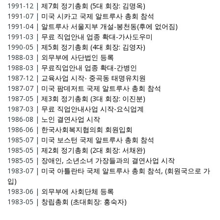
1991-12
|
제7회 정기총회 (5대 회장: 김명옥)
1991-07
|
미국 시카고 국제 알트루사 총회 참석
1991-04
|
알트루사 서울지부 개설-봉천동(후에 없어짐)
1991-03
|
무료 직업안내 업종 확대-가사도우미
1990-05
|
제5회 정기총회 (4대 회장: 김영자)
1988-03
|
외무부에 사단법인 등록
1988-03
|
무료직업안내 업종 확대-간병인
1987-12
|
교육사업 시작- 중곡동 태명유치원
1987-07
|
미국 팜데저트 국제 알트루사 총회 참석
1987-05
|
제3회 정기총회 (3대 회장: 이진분)
1987-03
|
무료 직업안내사업 시작-요식업계
1986-08
|
노인 결연사업 시작
1986-06
|
한국사회복지협의회 회원입회
1985-07
|
미국 보스턴 국제 알트루사 총회 참석
1985-05
|
제2회 정기총회 (2대 회장: 서채완)
1985-05
|
장애인, 소년소녀 가장들과의 결연사업 시작
1983-07
|
미국 아틀란타 국제 알트루사 총회 참석, (회원국으로 가
입)
1983-06
|
외무부에 사회단체 등록
1983-05
|
창립총회 (초대회장: 홍숙자)