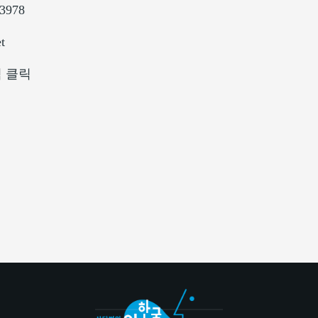
-3978
t
림 클릭