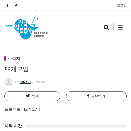
로그인
소식지
뜨개모임
BY
MINA-H
,
2019 11 28일
짹짹
공유하기
프로젝트
뜨개모임
시작 시간